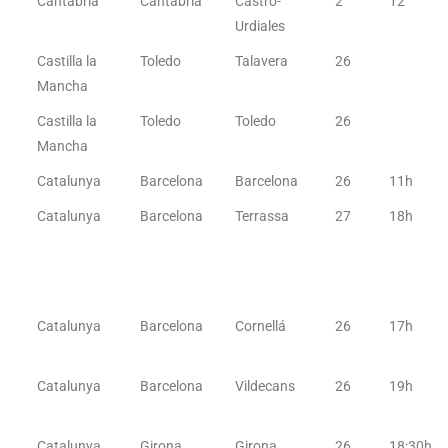
Cantabria
Cantabria
Castro-
2
12
Urdiales
Castilla la
Toledo
Talavera
26
Mancha
Castilla la
Toledo
Toledo
26
Mancha
Catalunya
Barcelona
Barcelona
26
11h
Catalunya
Barcelona
Terrassa
27
18h
Catalunya
Barcelona
Cornellá
26
17h
Catalunya
Barcelona
Vildecans
26
19h
Catalunya
Girona
Girona
26
18:30h